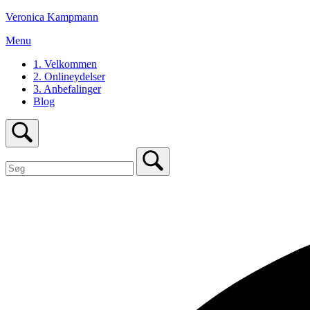
Gå
Veronica Kampmann
til
Menu
Menu
indhold
1. Velkommen
2. Onlineydelser
3. Anbefalinger
Blog
Åbn
søgefeltet
Søg
efter:
Luk
søgefeltet