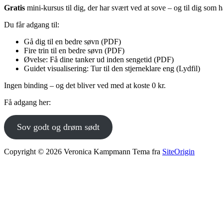
Gratis
mini-kursus til dig, der har svært ved at sove – og til dig som
Du får adgang til:
Gå dig til en bedre søvn (PDF)
Fire trin til en bedre søvn (PDF)
Øvelse: Få dine tanker ud inden sengetid (PDF)
Guidet visualisering: Tur til den stjerneklare eng (Lydfil)
Ingen binding – og det bliver ved med at koste 0 kr.
Få adgang her:
Sov godt og drøm sødt
Copyright © 2026 Veronica Kampmann
Tema fra
SiteOrigin
Rul
til
toppen