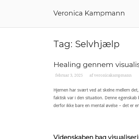
Gå
til
Veronica Kampmann
indhold
Tag:
Selvhjælp
Healing gennem visuali
februar 3, 2025
af
veronicakampmann
Hjernen har svært ved at skelne mellem det, v
faktisk var i den situation. Denne egenskab k
derfor ikke bare en mental øvelse – det er e
Videnskaben bag visualiser