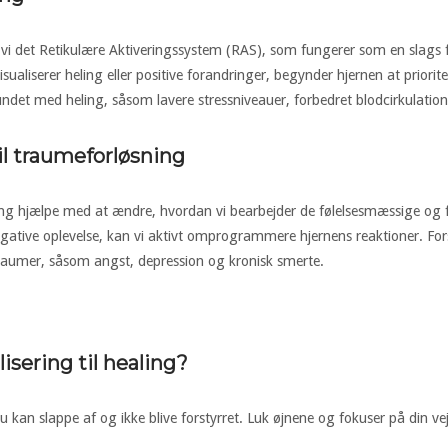
er vi det Retikulære Aktiveringssystem (RAS), som fungerer som en slags f
isualiserer heling eller positive forandringer, begynder hjernen at priorit
bundet med heling, såsom lavere stressniveauer, forbedret blodcirkulat
il traumeforløsning
ing hjælpe med at ændre, hvordan vi bearbejder de følelsesmæssige og f
n negative oplevelse, kan vi aktivt omprogrammere hjernens reaktioner. Fo
traumer, såsom angst, depression og kronisk smerte.
isering til healing?
 du kan slappe af og ikke blive forstyrret. Luk øjnene og fokuser på din v