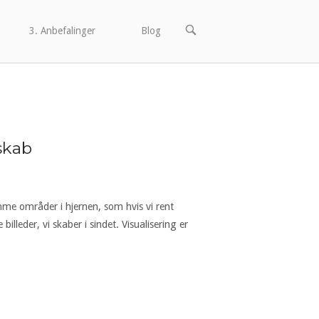
ÅBN
3. Anbefalinger
Blog
SØGEFELTET
skab
samme områder i hjernen, som hvis vi rent
lleder, vi skaber i sindet. Visualisering er