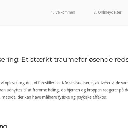
1. Velkommen
2. Onlineydelser
sering: Et stærkt traumeforløsende red
i oplever, og det, vi forestiller os. Når vi visualiserer, aktiverer vi de 
an udnyttes til at fremme heling, da hjernen og kroppen reagerer på de bi
n metode, der kan have målbare fysiske og psykiske effekter.
ing